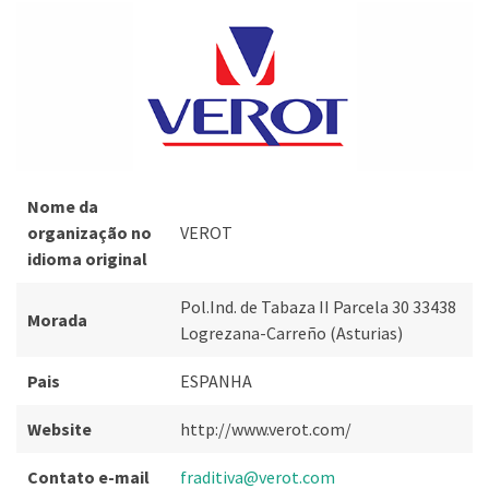
Nome da
organização no
VEROT
idioma original
Pol.Ind. de Tabaza II Parcela 30 33438
Morada
Logrezana-Carreño (Asturias)
Pais
ESPANHA
Website
http://www.verot.com/
Contato e-mail
fraditiva@verot.com