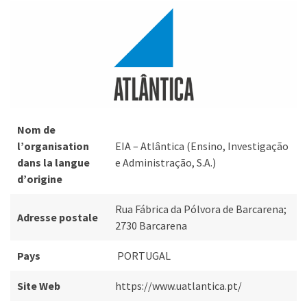
Nom de
l’organisation
EIA – Atlântica (Ensino, Investigação
dans la langue
e Administração, S.A.)
d’origine
Rua Fábrica da Pólvora de Barcarena;
Adresse postale
2730 Barcarena
Pays
PORTUGAL
Site Web
https://www.uatlantica.pt/