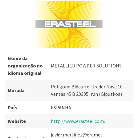
Nome da
organização no
METALLIED POWDER SOLUTIONS
idioma original
Polígono Bidaurre-Ureder Nave 10 –
Morada
Ventas 45 B 20305 Irún (Gipuzkoa)
País
ESPANHA
Website
http://www.erasteel.com/
javier.martinez@eramet-