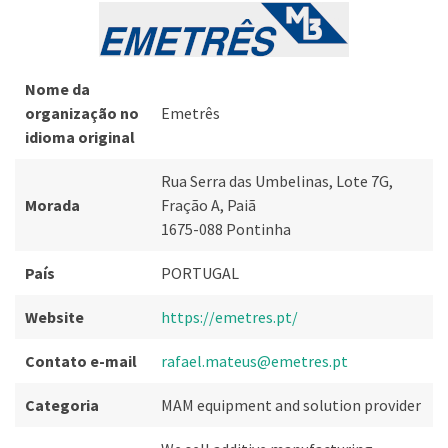
Nome da
organização no
Emetrês
idioma original
Rua Serra das Umbelinas, Lote 7G,
Morada
Fração A, Paiã
1675-088 Pontinha
País
PORTUGAL
Website
https://emetres.pt/
Contato e-mail
rafael.mateus@emetres.pt
Categoria
MAM equipment and solution provider